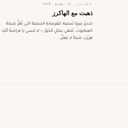
شعر غزلي
·
13 · يونيو · 2019
ذهبت مع الهاكرز
تحذيرٌ بنبرةِ تَسلية: للقرصانةِ الجميلةِ التي تَهُزُّ شبكةَ
العنكبوت. تَنتهي بمثلٍ مُحَوَّر — لا تَنسي يا فراشةَ أنّكِ
هزَزْتِ شَبَكاً لا يَهتَزُّ…