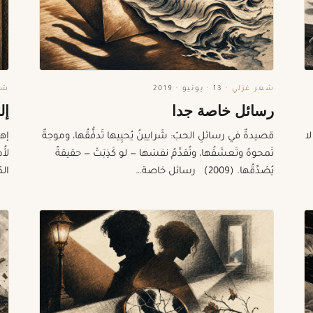
شعر غزلي
·
13 · يونيو · 2019
شع
رسائل خاصة جدا
إل
ا
قصيدةٌ في رسائلِ الحبّ: شَرايينُ يُحيِيها تَدفُّقُها، وموجةٌ
إهد
تَمحوهُ وتَعشَقُها، وتُقدِّمُ نفسَها — لو كَذِبَتْ — حقيقةً
لأُ
يُصَدِّقُها. (2009) رسائل خاصة…
الد