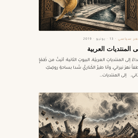
ر سياسي
·
13 · يونيو · 2019
ى المنتديات العربية
اءٌ إلى المنتدياتِ العربيّة، البيوتِ الثانية: أتيتُ من ظَمَإٍ
طفأَ نهرَ نيراني، وأنا طيرُ الكَناريِّ شَدا بساحةِ روضِكِ
ّاني. إلى المنتديات…