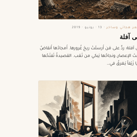
ر هجائي وساخر
·
13 · يونيو · 2019
ى آفلة
 آفلة: ردٌّ على مَن أَرسلَتْ ريحَ غُرورها. أَمجادُها أَنقاضٌ
َ الإعصار، ونجاحُها يَبكي من تَعَب. القصيدةُ تَفتَحُها
يا زَيْفاً يَغرقُ في…