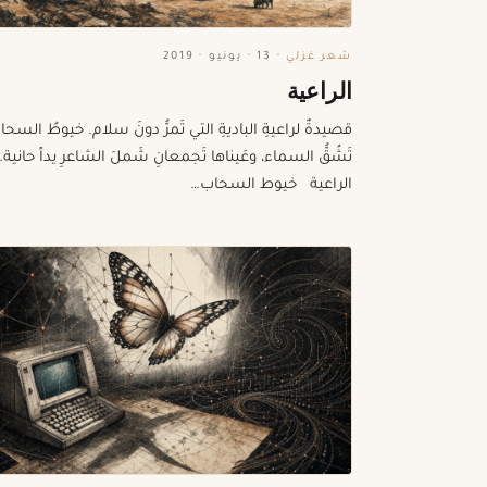
شعر غزلي
·
13 · يونيو · 2019
الراعية
قصيدةٌ لراعيةِ الباديةِ التي تَمرُّ دونَ سلام. خيوطُ السحا
تَشُقُّ السماء، وعَيناها تَجمعانِ شَملَ الشاعرِ يداً حانية
الراعية خيوط السحاب…