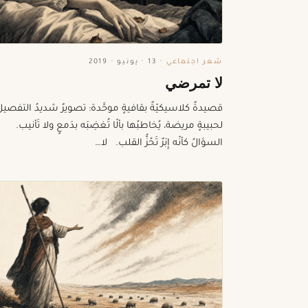
شعر اجتماعي
·
13 · يونيو · 2019
لا تمرضي
قصيدةٌ كلاسيكيّةٌ بقافيةٍ موحَّدة: تصويرٌ شديدُ التفصي
لحبيبةٍ مريضة، يُخاطبُها بألّا تُغضِبَه بدَمعٍ ولا تَأنيب.
السؤالُ كأنّه إِبَرٌ تَحُزُّ القلب. لا…