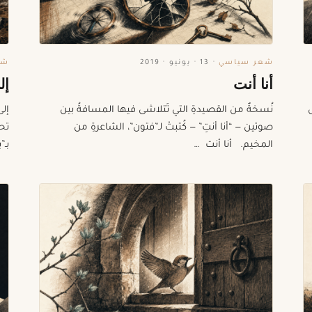
شعر سياسي
·
13 · يونيو · 2019
شع
أنا أنت
إل
ل
نُسخةٌ من القصيدةِ التي تَتلاشى فيها المسافةُ بين
إلى
صوتين — “أنا أنتِ” — كُتبتْ لـ”فتون”، الشاعرةِ من
تحت
المخيم. أنا أنت …
بـ”