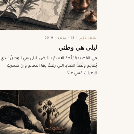
شعر غزلي
·
13 · يونيو · 2019
ليلى هي وطني
في القصيدةِ يَتَّحدُ الاسمُ بالأرض: ليلى هي الوطنُ الذي ل
يُهاجَر، ولُغةُ الضادِ التي زَهَتْ بها الدفاتر، وإن كَسَرَتِ
الإعرابَ فهي عندَ…