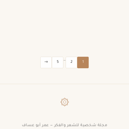
…
→
5
2
1
۞
مجلة شخصية للشعر والفكر — عمر أبو عساف