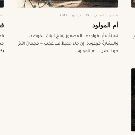
شعر اجتماعي
·
13 · يونيو · 2019
شع
أم المولود
قصة 
بِ
تهنئةٌ لأمٍّ بمَولودها: العصفورُ يَفتحُ البابَ المُوصَد،
قصّ
.
والبشارةُ مَوْعودة. إن جاءَ جميلاً فلا عَجَب — فجمالُ الأمِّ
مكت
هو الأصل. أم المولود…
بكل