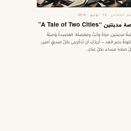
ر اجتماعي
·
13 · يونيو · 2019
مدينتين “A Tale of Two Cities”
ةُ مدينتين: حياةٌ وحُبٌّ ومقصلة. القصيدةُ وَصيّةٌ
وبةٌ بحبرِ الغد — أُريدُكِ أن تَذكُريني بكلِّ صديقٍ أمين،
ِّ صلاةِ مساء، بكلِّ غناءٍ…