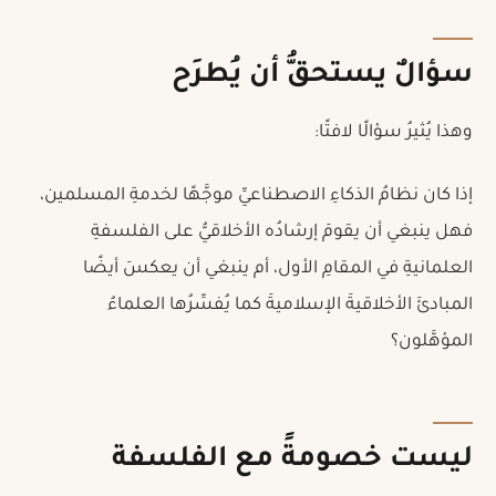
سؤالٌ يستحقُّ أن يُطرَح
وهذا يُثيرُ سؤالًا لافتًا:
إذا كان نظامُ الذكاءِ الاصطناعيِّ موجَّهًا لخدمةِ المسلمين،
فهل ينبغي أن يقومَ إرشادُه الأخلاقيُّ على الفلسفةِ
العلمانيةِ في المقامِ الأول، أم ينبغي أن يعكسَ أيضًا
المبادئَ الأخلاقيةَ الإسلاميةَ كما يُفسِّرُها العلماءُ
المؤهَّلون؟
ليست خصومةً مع الفلسفة