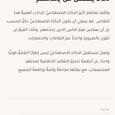
وكلّما تعاظمَ تأثيرُ الذكاءِ الاصطناعيِّ، ازدادَت أهميةُ هذا
النقاش. فلا ينبغي أن يكونَ الذكاءُ الاصطناعيُّ ذكيًّا فحسب،
بل أن يعكسَ قيمَ الناسِ الذين يَخدُمهم. وتلك القيمُ لن
تكونَ بالضرورةِ واحدةً عبرَ الثقافاتِ والحضارات.
ولعلّ مستقبلَ الذكاءِ الاصطناعيِّ ليس إطارًا أخلاقيًّا كونيًّا
واحدًا، بل أنظمةً تحترمُ التقاليدَ الأخلاقيةَ لمختلفِ
المجتمعاتِ، مع بقائِها صادقةً وآمنةً ونافعةً للجميع.
شارك