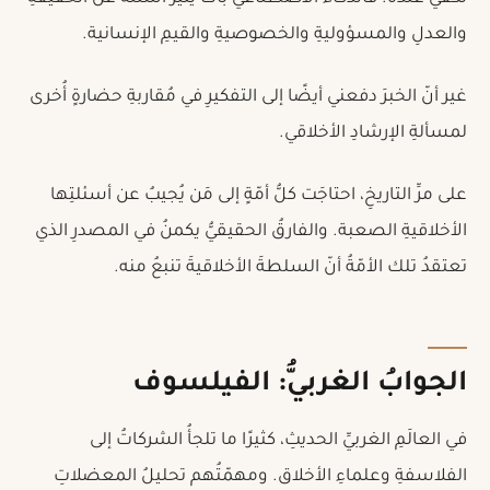
والعدلِ والمسؤوليةِ والخصوصيةِ والقيمِ الإنسانية.
غير أنّ الخبرَ دفعني أيضًا إلى التفكيرِ في مُقاربةِ حضارةٍ أُخرى
لمسألةِ الإرشادِ الأخلاقي.
على مرِّ التاريخِ، احتاجَت كلُّ أمّةٍ إلى مَن يُجيبُ عن أسئلتِها
الأخلاقيةِ الصعبة. والفارقُ الحقيقيُّ يكمنُ في المصدرِ الذي
تعتقدُ تلك الأمّةُ أنّ السلطةَ الأخلاقيةَ تنبعُ منه.
الجوابُ الغربيُّ: الفيلسوف
في العالَمِ الغربيِّ الحديثِ، كثيرًا ما تلجأُ الشركاتُ إلى
الفلاسفةِ وعلماءِ الأخلاق. ومهمّتُهم تحليلُ المعضلاتِ