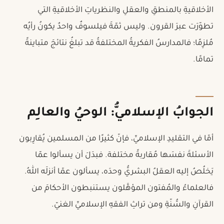
الأخلاقيةِ بالمنطقِ والعقلِ والنظرياتِ الأخلاقيةِ التي
تطوّرَت عبرَ القرون. وليس ثمّةَ فيلسوفٌ واحدٌ يكونُ رأيُه
مُلزِمًا؛ فالمدارسُ الفكريةُ المختلفةُ قد تبلغُ نتائجَ متباينةً
تمامًا.
الجوابُ الإسلاميُّ: الوحيُ والعالِم
أمّا في التقليدِ الإسلاميِّ، فإنّ كثيرًا من المسلمين يُقارِبون
الأسئلةَ نفسَها مُقاربةً مختلفة. فبدَلَ أن يسألوا عمّا
يَخلُصُ إليه العقلُ البشريُّ وحدَه، يسألون عمّا أنزلَه اللهُ.
فالعلماءُ والمُفتون المؤهَّلون يستنبطون الأحكامَ من
القرآنِ والسُّنّةِ ومن تراثِ الفقهِ الإسلاميِّ الغنيّ.