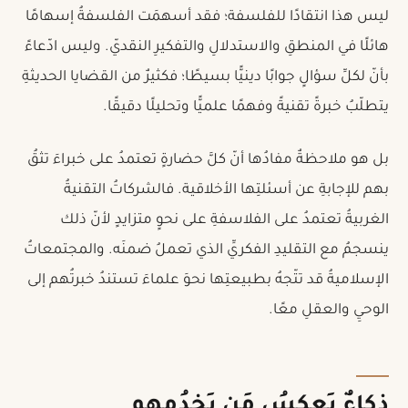
ليس هذا انتقادًا للفلسفة؛ فقد أسهمَت الفلسفةُ إسهامًا
هائلًا في المنطقِ والاستدلالِ والتفكيرِ النقديّ. وليس ادّعاءً
بأنّ لكلِّ سؤالٍ جوابًا دينيًّا بسيطًا؛ فكثيرٌ من القضايا الحديثةِ
يتطلّبُ خبرةً تقنيةً وفهمًا علميًّا وتحليلًا دقيقًا.
بل هو ملاحظةٌ مفادُها أنّ كلَّ حضارةٍ تعتمدُ على خبراءَ تثقُ
بهم للإجابةِ عن أسئلتِها الأخلاقية. فالشركاتُ التقنيةُ
الغربيةُ تعتمدُ على الفلاسفةِ على نحوٍ متزايدٍ لأنّ ذلك
ينسجمُ مع التقليدِ الفكريِّ الذي تعملُ ضمنَه. والمجتمعاتُ
الإسلاميةُ قد تتّجهُ بطبيعتِها نحوَ علماءَ تستندُ خبرتُهم إلى
الوحيِ والعقلِ معًا.
ذكاءٌ يَعكسُ مَن يَخدُمهم