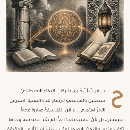
ح
ين قرأتُ أنّ كُبرى شركاتِ الذكاءِ الاصطناعيِّ
تستعينُ بالفلاسفةِ لإرشادِ هذه التقنية، استرعى
الأمرُ اهتمامي. لا لأنّ الفلاسفةَ صاروا فجأةً
مبرمجين، بل لأنّ التقنيةَ بلغَت حدًّا لم تعُد الهندسةُ وحدَها
تكفي عنده. فالذكاءُ الاصطناعيُّ باتَ يُثيرُ أسئلةً عن الحقيقةِ