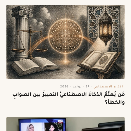
الذكاء الاصطناعي
·
27 · يونيو · 2026
مَن يُعلِّمُ الذكاءَ الاصطناعيَّ التمييزَ بين الصوابِ
والخطأ؟