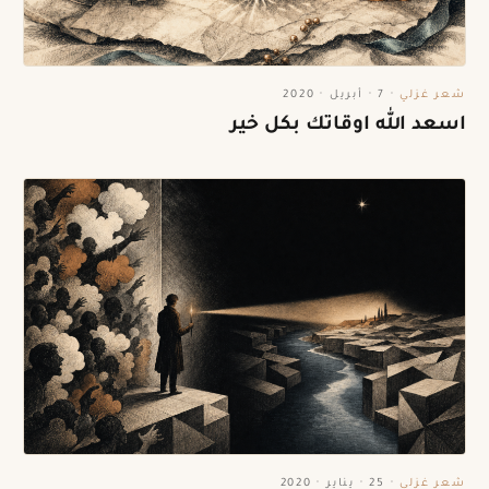
شعر غزلي
·
7 · أبريل · 2020
اسعد الله اوقاتك بكل خير
شعر غزلي
·
25 · يناير · 2020