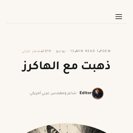
POEM
1 MIN READ
13 · يونيو · 2019
شعر غزلي
ذهبت مع الهاكرز
·
Editor
شاعر ومهندس عربي أمريكي