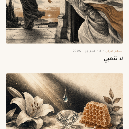
شعر غزلي
·
8 · فبراير · 2005
لا تذهبي