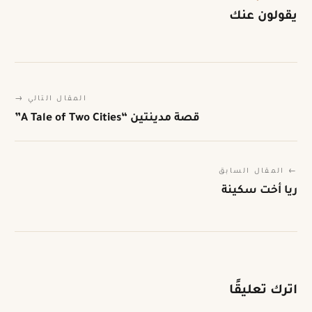
يقولون عنك
المقال التالي →
قصة مدينتين “A Tale of Two Cities”
← المقال السابق
ريا أخت سكينة
اترك تعليقًا