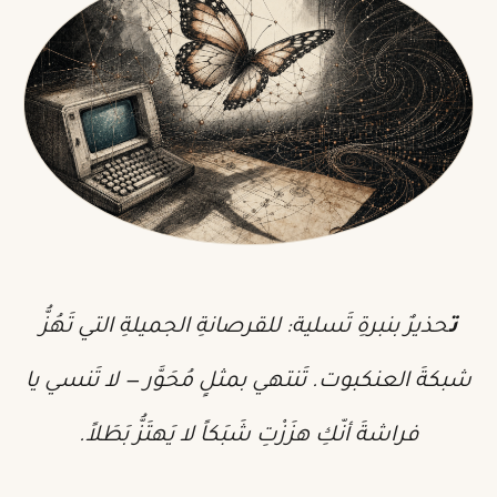
تحذيرٌ بنبرةِ تَسلية: للقرصانةِ الجميلةِ التي تَهُزُّ
شبكةَ العنكبوت. تَنتهي بمثلٍ مُحَوَّر — لا تَنسي يا
فراشةَ أنّكِ هزَزْتِ شَبَكاً لا يَهتَزُّ بَطَلاً.