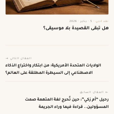
نقد ادبي
·
5 · يناير · 2026
هل تبقى القصيدة بلا موسيقى؟
المقال التالي →
الولايات المتحدة الأمريكية: من ابتكار واختراع الذكاء
الاصطناعي إلى السيطرة المطلقة على العالم؟
← المقال السابق
رحيل “أم زكي”: حين تُحرج لغة المتهمة صمت
المسؤولين.. قراءة فيما وراء الجريمة