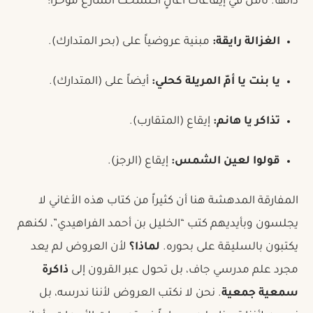
ذاتها. تأمل في إيقاعات أغانٍ اكتسحت الشارع مؤخراً:
الغزالة رايقة:
مبنية عروضياً على (بحر المتدارك).
يا بنت يا أمّ المريلة كحلي:
أيضاً على (المتدارك).
تذاكر يا هانم:
إيقاع (المتقارب).
قولوا لعين الشمس:
إيقاع (الرجز).
المفارقة المدهشة هنا أن كثيراً من كتاب هذه الأغاني لا
يجلسون وبأيديهم كتب “الخليل بن أحمد الفراهيدي”، لكنهم
يكتبون بالسليقة على بحوره.
لماذا؟
لأن العروض لم يعد
مجرد علم مدرسي جاف، بل تحول عبر القرون إلى
ذاكرة
سمعية جمعية
. نحن لا نكتب العروض لأننا ندرسه، بل