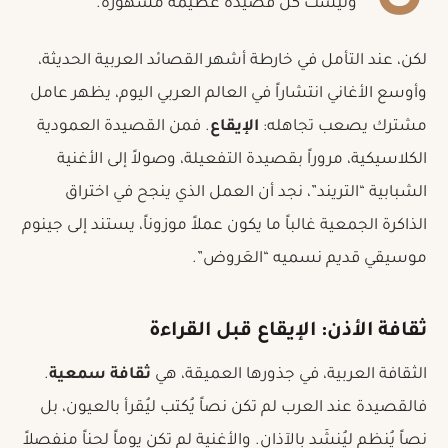
وليست كل قصيدة عظيمة مشهورة.
لكن، عند التأمل في خارطة أشهر القصائد العربية الحديثة،
وأوسع الأغاني انتشاراً في العالم العربي اليوم، يظهر عامل
مشترك يصعب تجاهله:
الإيقاع
. فمن القصيدة العمودية
الكلاسيكية، مروراً بقصيدة التفعيلة، وصولاً إلى الأغنية
الشبابية “التريند”، نجد أن العمل الذي ينجح في اختراق
الذاكرة الجمعية غالباً ما يكون عملاً موزوناً، يستند إلى جينوم
موسيقي قديم نسميه “العَروض”.
ثقافة الأذن: الإيقاع قبل القراءة
الثقافة العربية، في جذورها العميقة، هي
ثقافة سمعية
.
فالقصيدة عند العرب لم تكن نصاً يُكتب ليُقرأ بالعيون، بل
نصاً يُنظم ليُنشَد بالآذان. والأغنية لم تكن يوماً لحناً منفصلاً