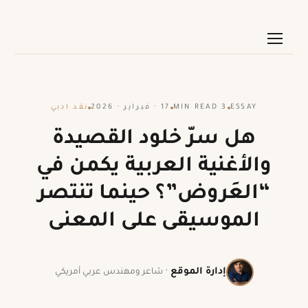
ESSAY
3 MIN READ
17 · فبراير · 2026
نقد ادبي
هل سرّ خلود القصيدة
والأغنية العربية يكمن في
“العَروض”؟ حينما تنتصر
الموسيقى على المعنى
إدارة الموقع
·
شاعر ومهندس عربي أمريكي