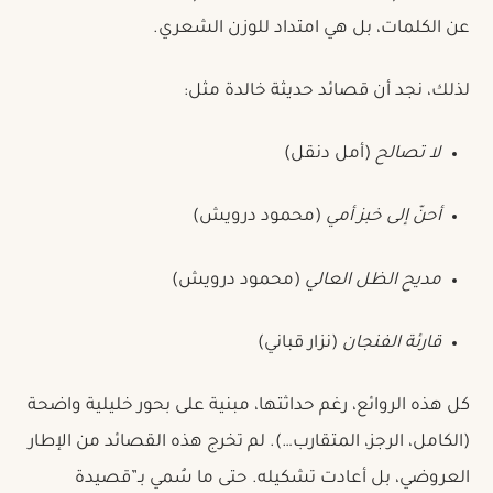
عن الكلمات، بل هي امتداد للوزن الشعري.
لذلك، نجد أن قصائد حديثة خالدة مثل:
لا تصالح
(أمل دنقل)
أحنّ إلى خبز أمي
(محمود درويش)
مديح الظل العالي
(محمود درويش)
قارئة الفنجان
(نزار قباني)
كل هذه الروائع، رغم حداثتها، مبنية على بحور خليلية واضحة
(الكامل، الرجز، المتقارب…). لم تخرج هذه القصائد من الإطار
العروضي، بل أعادت تشكيله. حتى ما سُمي بـ”قصيدة