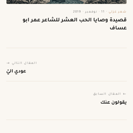
شعر غزلي
·
11 · نوفمبر · 2019
قصيدة وصايا الحب العشر للشاعر عمر ابو
عساف
المقال التالي →
عودي اليّ
← المقال السابق
يقولون عنك