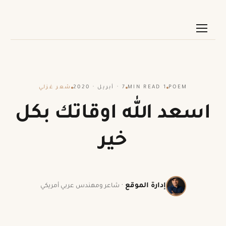
POEM
1 MIN READ
7 · أبريل · 2020
شعر غزلي
اسعد الله اوقاتك بكل
خير
إدارة الموقع
·
شاعر ومهندس عربي أمريكي