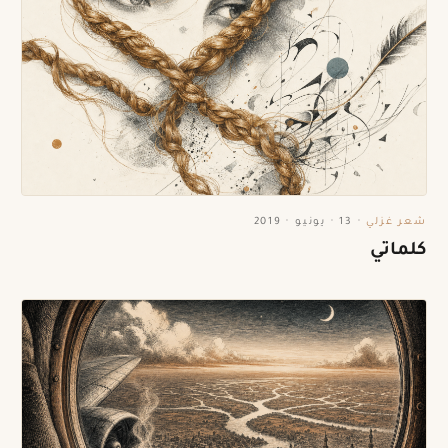
شعر غزلي
·
13 · يونيو · 2019
كلماتي