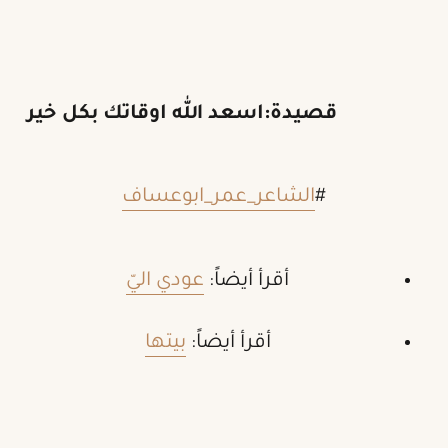
قصيدة:اسعد الله اوقاتك بكل خير
#
الشاعر_عمر_ابوعساف
أقرأ أيضاً:
عودي اليّ
أقرأ أيضاً:
بيتها