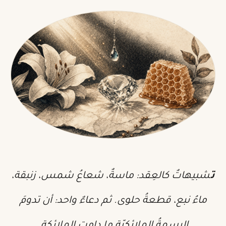
تشبيهاتٌ كالعِقد: ماسةٌ، شعاعُ شمس، زنبقة،
ماءُ نبع، قطعةُ حلوى. ثم دعاءٌ واحد: أن تدومَ