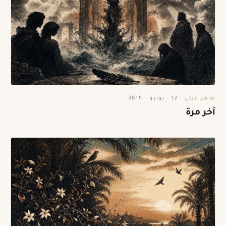
شعر غزلي
·
12 · يونيو · 2019
آخر مرة