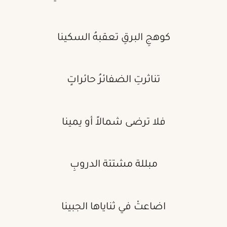
كوهجِ البرقِ تعقبهُ السكينا
تناثرتِ الضفائرُ حائراتٍ
فلا ترضى شمالاً أو يمينا
مبللة مشتتة الدروبِ
اضاعتْ في ثناياها الجبينا