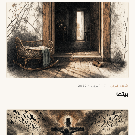
شعر غزلي
·
7 · أبريل · 2020
بيتها