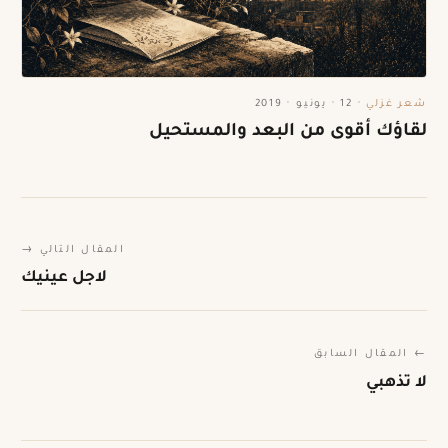
شعر غزلي
·
12 · يونيو · 2019
لقاؤك أقوى من البعد والمستحيل
المقال التالي →
لاجل عينيك
← المقال السابق
لا تذهبي