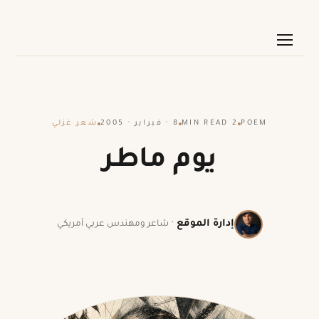
POEM
2 MIN READ
8 · فبراير · 2005
شعر غزلي
يوم ماطر
إدارة الموقع
·
شاعر ومهندس عربي أمريكي