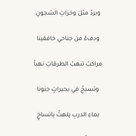
وبردٌ مثلَ وخزاتِ الشجونِ
ودفءٌ من جناحي خافقينا
مراكبُ تنهبُ الطرقاتِ نهباً
وتسبحُ في بحيراتٍ جنونا
بماءِ الدربِ يلهثُ باتساخٍ