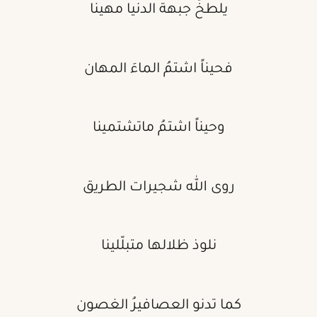
يلطخُ جبهة الدنيا مهينا
فحيناً اشتمُ الماءَ المهان
وحيناً اشتمُ ماتشتمينا
روى الله شجيرات الطريق
نلوذ ظلالها متبلّلينا
كما تدنو العصافيرُ الغصون