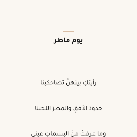
يوم ماطر
رأيتكِ بينهنَّ تضاحكينا
حدودَ الأفقِ والمطرَ اللجينا
وما عرفتْ منَ البسماتِ عيني