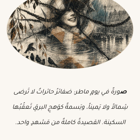
صورةٌ في يومٍ ماطر: ضفائرُ حائراتٌ لا تَرضى
شِمالاً ولا يَميناً، وبَسمةٌ كوَهجِ البرقِ تَعقُبُها
السكينة. القصيدةُ كاملةٌ من مَشهدٍ واحد.