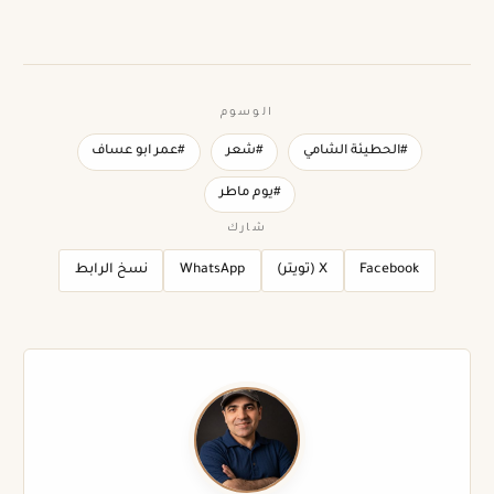
الوسوم
#الحطيئة الشامي
#شعر
#عمر ابو عساف
#يوم ماطر
شارك
Facebook
X (تويتر)
WhatsApp
نسخ الرابط