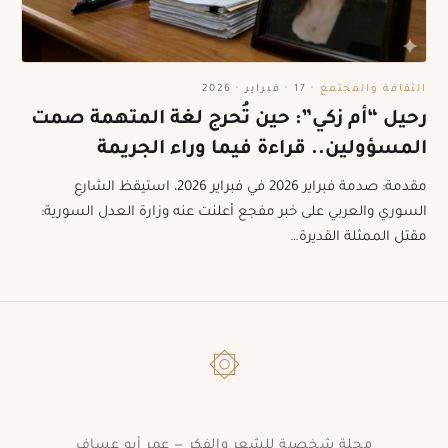
الثقافة والمجتمع
·
17 · فبراير · 2026
رحيل “أم زكي”: حين تُحرج لغة المتهمة صمت
المسؤولين.. قراءة فيما وراء الجريمة
مقدمة: صدمة فبراير 2026 في فبراير 2026، استيقظ الشارع
السوري والعربي على خبر مفجع أعلنت عنه وزارة العدل السورية:
مقتل الممثلة القديرة…
۞
مجلة شخصية للشعر والفكر — عمر أبو عساف