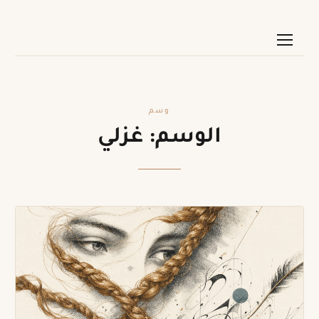
وسم
الوسم:
غزلي