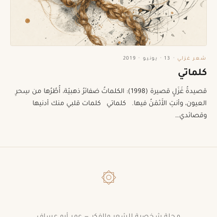
شعر غزلي
·
13 · يونيو · 2019
كلماتي
قصيدةُ غَزَلٍ قصيرة (1998): الكلماتُ ضفائرُ ذهبيّة، أُطُرُها من سِحرِ
العيون، وأنتِ الأَثمَنُ فيها. كلماتي كلمات قلبي منك أدنيها
وقصائدي…
۞
مجلة شخصية للشعر والفكر — عمر أبو عساف