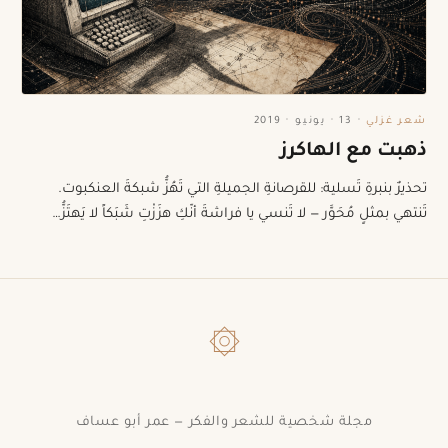
شعر غزلي
·
13 · يونيو · 2019
ذهبت مع الهاكرز
تحذيرٌ بنبرةِ تَسلية: للقرصانةِ الجميلةِ التي تَهُزُّ شبكةَ العنكبوت.
تَنتهي بمثلٍ مُحَوَّر — لا تَنسي يا فراشةَ أنّكِ هزَزْتِ شَبَكاً لا يَهتَزُّ…
۞
مجلة شخصية للشعر والفكر — عمر أبو عساف