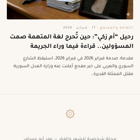
الثقافة والمجتمع
·
17 · فبراير · 2026
رحيل “أم زكي”: حين تُحرج لغة المتهمة صمت
المسؤولين.. قراءة فيما وراء الجريمة
مقدمة: صدمة فبراير 2026 في فبراير 2026، استيقظ الشارع
السوري والعربي على خبر مفجع أعلنت عنه وزارة العدل السورية:
مقتل الممثلة القديرة…
۞
مجلة شخصية للشعر والفكر — عمر أبو عساف