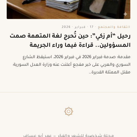
الثقافة والمجتمع
·
17 · فبراير · 2026
رحيل “أم زكي”: حين تُحرج لغة المتهمة صمت
المسؤولين.. قراءة فيما وراء الجريمة
مقدمة: صدمة فبراير 2026 في فبراير 2026، استيقظ الشارع
السوري والعربي على خبر مفجع أعلنت عنه وزارة العدل السورية:
مقتل الممثلة القديرة…
۞
مجلة شخصية للشعر والفكر — عمر أبو عساف