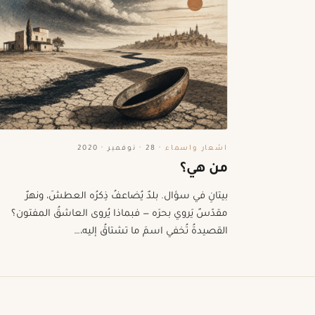
اشعار واسماء
·
28 · نوفمبر · 2020
من هي؟
بيتانِ في سؤال. بلدٌ يُضاعفُ ذِكرُه العطشَ، ونهرٌ
مقدّسٌ يَروي بحرَه — فبماذا يُروى العاشقُ المفتون؟
القصيدةُ تُخفي اسمَ ما تشتاقُ إليه،…