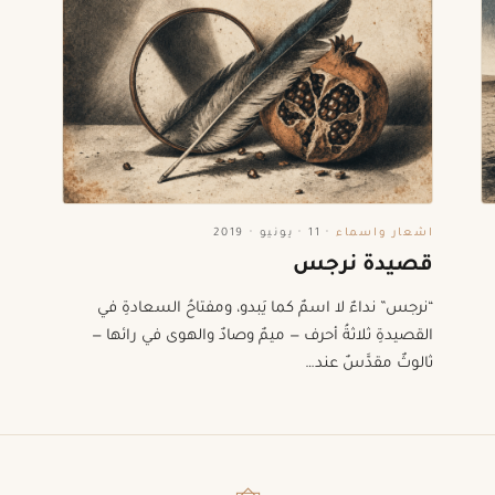
اشعار واسماء
·
11 · يونيو · 2019
قصيدة نرجس
“نرجس” نداءٌ لا اسمٌ كما يَبدو، ومفتاحُ السعادةِ في
القصيدةِ ثلاثةُ أحرف — ميمٌ وصادٌ والهوى في رائها —
ثالوثٌ مقدَّسٌ عند…